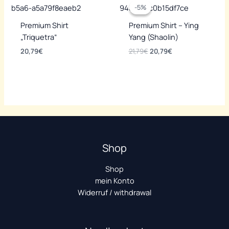
-5%
-5%
Premium Shirt
Premium Shirt – Ying
„Triquetra“
Yang (Shaolin)
Ursprünglicher
Aktueller
20,79
€
21,79
€
20,79
€
Preis
Preis
war:
ist:
21,79€
20,79€.
Shop
Shop
mein Konto
Widerruf / withdrawal