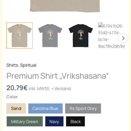
Shirts
,
Spiritual
Premium Shirt „Vrikshasana“
20,79
€
inkl. MWSt. + Versand
Color
Sand
Carolina Blue
Rs Sport Grey
Military Green
Navy
Black