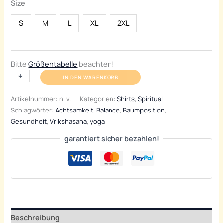
Size
S
M
L
XL
2XL
Bitte
Größentabelle
beachten!
Premium
+
-
IN DEN WARENKORB
Shirt
"Vrikshasana"
Artikelnummer:
n. v.
Kategorien:
Shirts
,
Spiritual
Menge
Schlagwörter:
Achtsamkeit
,
Balance
,
Baumposition
,
Gesundheit
,
Vrikshasana
,
yoga
garantiert sicher bezahlen!
Beschreibung