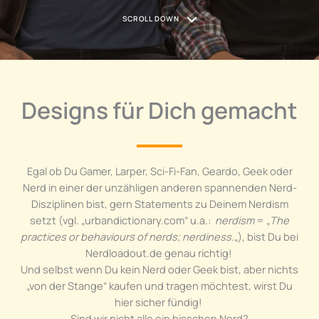
SCROLL DOWN
Designs für Dich gemacht
Egal ob Du Gamer, Larper, Sci-Fi-Fan, Geardo, Geek oder
Nerd in einer der unzähligen anderen spannenden Nerd-
Disziplinen bist, gern Statements zu Deinem Nerdism
setzt (vgl. „urbandictionary.com“ u.a.:
nerdism
= „
The
practices or behaviours of nerds; nerdiness.
„), bist Du bei
Nerdloadout.de genau richtig!
Und selbst wenn Du kein Nerd oder Geek bist, aber nichts
„von der Stange“ kaufen und tragen möchtest, wirst Du
hier sicher fündig!
Sind wir nicht alle ein bisschen Nerd?