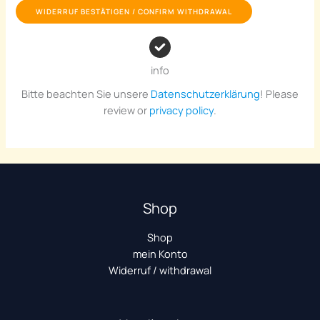
info
Bitte beachten Sie unsere
Datenschutzerklärung
! Please
review or
privacy policy
.
Shop
Shop
mein Konto
Widerruf / withdrawal