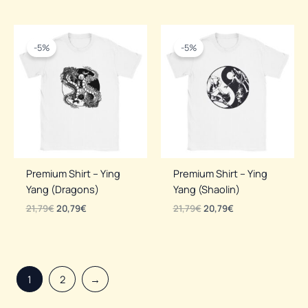
-5%
-5%
Premium Shirt – Ying
Premium Shirt – Ying
Yang (Dragons)
Yang (Shaolin)
Ursprünglicher
Aktueller
Ursprünglicher
Aktueller
21,79
€
20,79
€
21,79
€
20,79
€
Preis
Preis
Preis
Preis
war:
ist:
war:
ist:
21,79€
20,79€.
21,79€
20,79€.
1
2
→