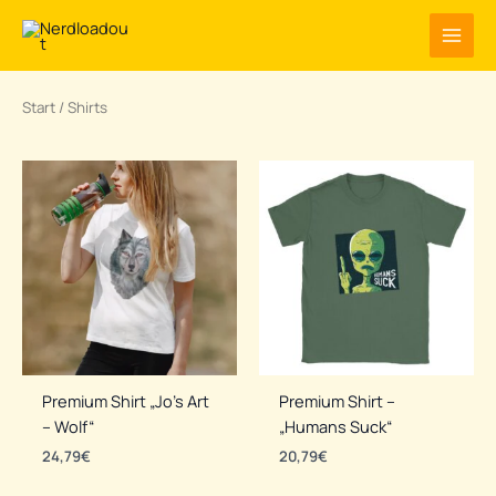
Zum
Inhalt
springen
Start
/ Shirts
Premium Shirt „Jo’s Art
Premium Shirt –
– Wolf“
„Humans Suck“
24,79
€
20,79
€