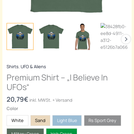
Shirts
,
UFO & Aliens
Premium Shirt – „I Believe In
UFOs“
20,79
€
inkl. MWSt. + Versand
Color
White
Sand
Light Blue
Rs Sport Grey
Military Green
Irish Green