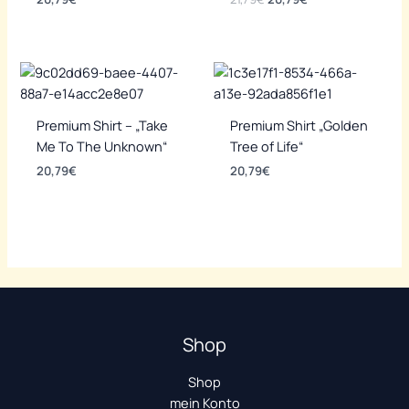
Preis
Preis
war:
ist:
21,79€
20,79€.
Premium Shirt – „Take
Premium Shirt „Golden
Me To The Unknown“
Tree of Life“
20,79
€
20,79
€
Shop
Shop
mein Konto