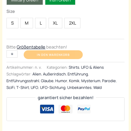
Size
S
M
L
XL
2XL
Bitte
Größentabelle
beachten!
Premium
+
-
IN DEN WARENKORB
Shirt
-
Artikelnummer:
n. v.
Kategorien:
Shirts
,
UFO & Aliens
"I
Schlagwörter:
Alien
,
Außerirdisch
,
Entführung
,
Believe
Entführungsstrahl
,
Glaube
,
Humor
,
Komik
,
Mysterium
,
Parodie
,
In
SciFi
,
T-Shirt
,
UFO
,
UFO-Sichtung
,
Unbekanntes
,
Wald
UFOs"
garantiert sicher bezahlen!
Menge