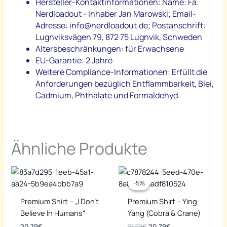
Hersteller-Kontaktinformationen: Name: Fa.
Nerdloadout - Inhaber Jan Marowski; Email-
Adresse: info@nerdloadout.de; Postanschrift:
Lugnviksvägen 79, 872 75 Lugnvik, Schweden
Altersbeschränkungen: für Erwachsene
EU-Garantie: 2 Jahre
Weitere Compliance-Informationen: Erfüllt die
Anforderungen bezüglich Entflammbarkeit, Blei,
Cadmium, Phthalate und Formaldehyd.
Ähnliche Produkte
-5%
-5%
Premium Shirt – „I Don’t
Premium Shirt – Ying
Believe In Humans“
Yang (Cobra & Crane)
Ursprünglicher
Aktueller
20,79
€
21,79
€
20,79
€