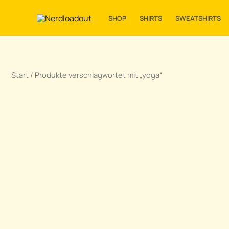
Zum
Inhalt
SHOP
SHIRTS
SWEATSHIRTS
springen
Start
/ Produkte verschlagwortet mit „yoga“
Premium Shirt „Vrikshasana“