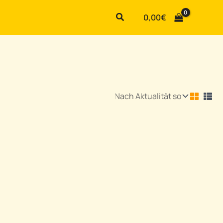
Suchen
0,00
€
Premium Shirt – „This Place Sucks“