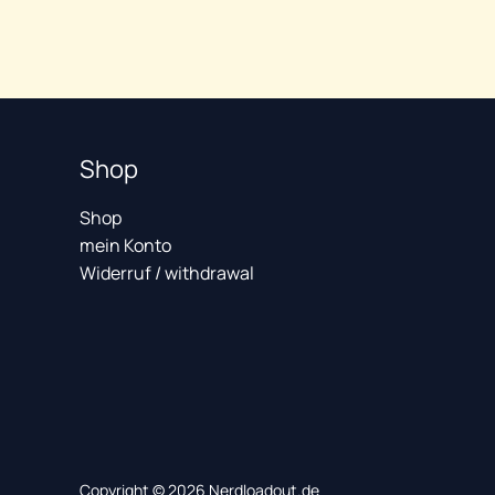
Humans“
20,79
€
20,79
€
Shop
Shop
mein Konto
Widerruf / withdrawal
Copyright © 2026 Nerdloadout.de