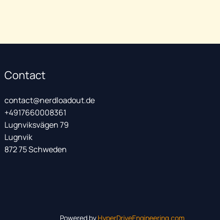
20,79
€
Contact
contact@nerdloadout.de
+4917660008361
Lugnviksvägen 79
Lugnvik
872 75 Schweden
Powered by
HyperDriveEngineering.com