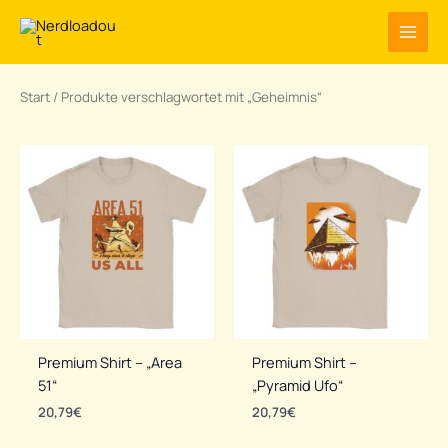
Zum
Inhalt
springen
Start
/ Produkte verschlagwortet mit „Geheimnis“
Premium Shirt – „Area
Premium Shirt –
51“
„Pyramid Ufo“
20,79
€
20,79
€