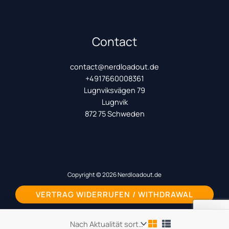
Contact
contact@nerdloadout.de
+4917660008361
Lugnviksvägen 79
Lugnvik
872 75 Schweden
Copyright © 2026 Nerdloadout.de
VERTRAG WIDERRUFEN / WITHDRAWAL
Powered by
HyperDriveEngineering.com