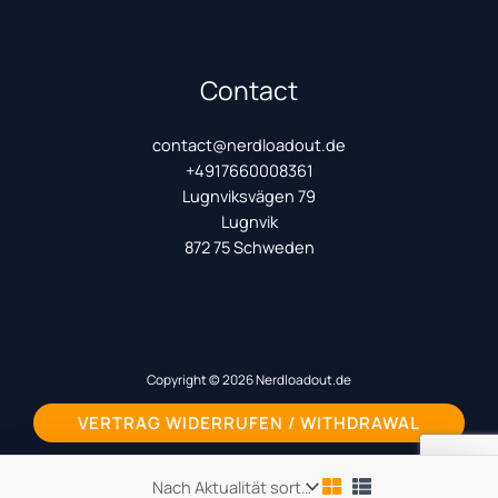
Contact
contact@nerdloadout.de
+4917660008361
Lugnviksvägen 79
Lugnvik
872 75 Schweden
Copyright © 2026 Nerdloadout.de
VERTRAG WIDERRUFEN / WITHDRAWAL
Powered by
HyperDriveEngineering.com