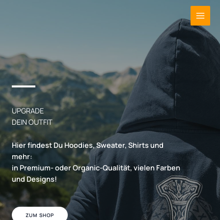
Zum
Inhalt
springen
UPGRADE
DEIN OUTFIT
Hier findest Du Hoodies, Sweater, Shirts und
mehr:
in
Premium-
oder
Organic-Qualität
, vielen Farben
und Designs!
ZUM SHOP